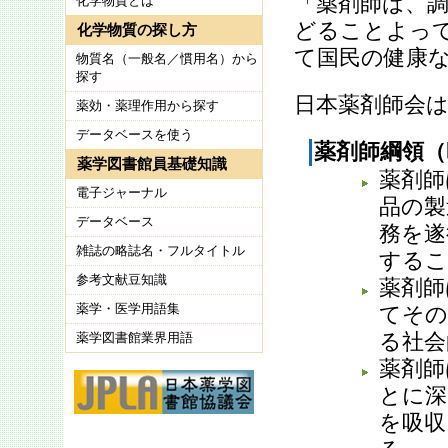
「薬剤師は、
化学物質とは
どることよっ
化学物質の探し方
て国民の健康
物質名（一般名／慣用名）から
探す
日本薬剤師会
薬効・薬理作用から探す
データベースを使う
薬剤師綱領
（
薬学図書館員基礎知識
薬剤師
電子ジャーナル
品の製
データベース
務を遂
雑誌の略誌名・フルタイトル
するこ
参考文献豆知識
薬剤師
薬学・医学用語集
てその
薬学図書館業界用語
る社会
薬剤師
とに深
を吸収