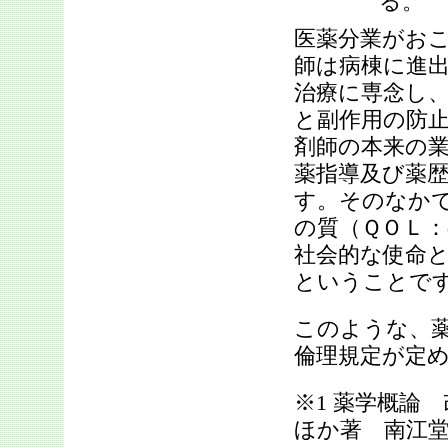
る。
医薬分業がお
師は病棟に進
治療に専念し
と副作用の防
剤師の本来の
薬指導及び薬
す。そのなか
の質（ＱＯＬ：qu
社会的な使命と
ということで
このような、
倫理規定が定
※1 薬学概論
ほか著 南江堂 2